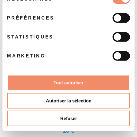
du
POURRAIENT VOUS
consentement
PRÉFÉRENCES
INTÉRESSER
STATISTIQUES
MARKETING
Tout autoriser
Autoriser la sélection
Pèse-lettre de 38 cm pouvant aller jusqu'à
1kg
Refuser
20 €