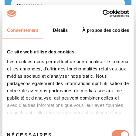
Dimension :
7 cm de long sur 3 cm de large
Consentement
Détails
À propos des cookies
Époque :
1978
Ce site web utilise des cookies.
Pays d'origine :
Les cookies nous permettent de personnaliser le contenu
Japon
et les annonces, d'offrir des fonctionnalités relatives aux
médias sociaux et d'analyser notre trafic. Nous
partageons également des informations sur l'utilisation de
notre site avec nos partenaires de médias sociaux, de
publicité et d'analyse, qui peuvent combiner celles-ci
avec d'autres informations que vous leur avez fournies
ou qu'ils ont collectées lors de votre utilisation de leurs
Ces produits
services.
Sélection
NÉCESSAIRES