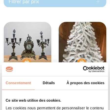
Filtrer par prix
Lot de 3 garnitures
Splendide sapin en
Consentement
Détails
À propos des cookies
de cheminée
bois blanchi
80 €
190 €
Ce site web utilise des cookies.
Les cookies nous permettent de personnaliser le contenu