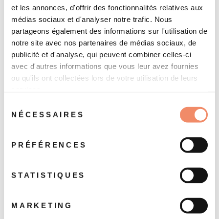
et les annonces, d'offrir des fonctionnalités relatives aux
médias sociaux et d'analyser notre trafic. Nous
partageons également des informations sur l'utilisation de
notre site avec nos partenaires de médias sociaux, de
publicité et d'analyse, qui peuvent combiner celles-ci
avec d'autres informations que vous leur avez fournies
ou qu'ils ont collectées lors de votre utilisation de leurs
services.
Jeune femme en
Présentoir à cigares
Sélection
verre et inclusions
avec boîte à
NÉCESSAIRES
du
d'or
musique intégrée
consentement
50 €
120 €
PRÉFÉRENCES
STATISTIQUES
Nouveau
MARKETING
VENDU