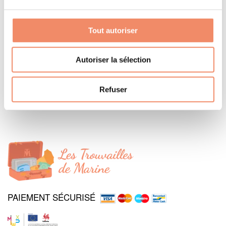
Tout autoriser
Sculpture violoniste
Plateau en métal
Autoriser la sélection
avec anciennes
180 €
voitures
Refuser
20 €
PAIEMENT SÉCURISÉ