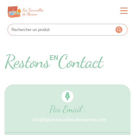
Restons
Contact
EN
Par Email :
info@lestrouvaillesdemarine.com